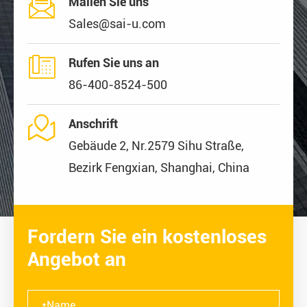

Mailen Sie uns
Sales@sai-u.com

Rufen Sie uns an
86-400-8524-500

Anschrift
Gebäude 2, Nr.2579 Sihu Straße,
Bezirk Fengxian, Shanghai, China
Fordern Sie ein kostenloses
Angebot an