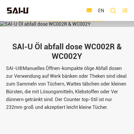
Zuhause
Produkte



EN
Spill-Containment-Ausrüstung
Ölige Abfall dose
SAl-U Öl abfall dose WC002R & WC002Y
SAl-U Öl abfall dose WC002R &
WC002Y
SAI-U®Manuelles Öffnen-kompakte ölige Abfall dosen
zur Verwendung auf Werk bänken oder Theken sind ideal
zum Sammeln von Tüchern, Wattes täbchen oder kleinen
Bürsten, die mit Lösungsmitteln, Klebstoffen oder Ver
dünnern getränkt sind. Der Counter top-Stil ist nur
232mm groß und akzeptiert leicht kleine Tücher.