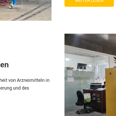
WEITER LESEN
men
eit von Arzneimitteln in
erung und des