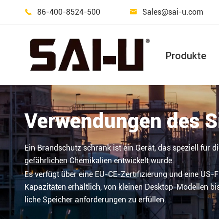
86-400-8524-500
Sales@sai-u.com


Produkte
Lagers chrank für gefährliche Waren im Freien
Verwendungen des Si
Ein Brandschutz schrank ist ein Gerät, das speziell für
gefährlichen Chemikalien entwickelt wurde.
Es verfügt über eine EU-CE-Zertifizierung und eine US-
Kapazitäten erhältlich, von kleinen Desktop-Modellen bi
liche Speicher anforderungen zu erfüllen.