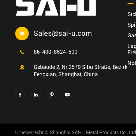
Sic
Spi
Sales@sai-u.com

Gas
Lag
86-400-8524-500
Fre

Not
Gebäude 2, Nr.2579 Sihu Straße, Bezirk

Fengxian, Shanghai, China




Urheberrecht ©
Shanghai SAI-U Metal Products Co., Ltd