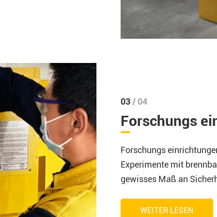
03
/ 04
Forschungs ei
Forschungs einrichtunge
Experimente mit brennbar
gewisses Maß an Sicherh
WEITER LESEN