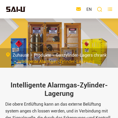



EN
Zuhause
Produkte
Gaszylinder-Lagers chrank
Intelligente Alarmgas-Zylinder-Lagerung
Intelligente Alarmgas-Zylinder-
Lagerung
Die obere Entlüftung kann an das externe Belüftung
system anges ch lossen werden, und in Verbindung mit
der Signalquelle, die durch das Erkennungs-und Kontroll