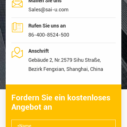

Mailen Sie uns
Sales@sai-u.com

Rufen Sie uns an
86-400-8524-500

Anschrift
Gebäude 2, Nr.2579 Sihu Straße,
Bezirk Fengxian, Shanghai, China
Fordern Sie ein kostenloses
Angebot an